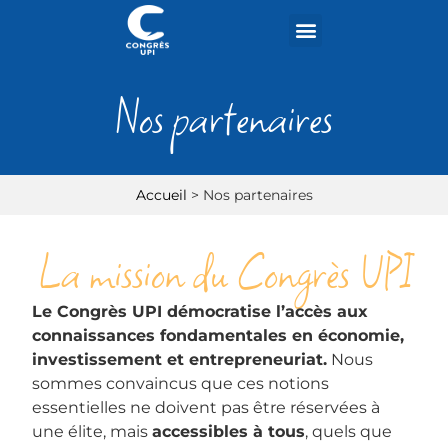
Qui sommes-nous ?
Nos partenaires
Les précédentes éditions
Nos partenaires
Accueil
>
Nos partenaires
La mission du Congrès UPI
Le Congrès UPI démocratise l’accès aux
connaissances fondamentales en économie,
investissement et entrepreneuriat.
Nous
sommes convaincus que ces notions
essentielles ne doivent pas être réservées à
une élite, mais
accessibles à tous
, quels que